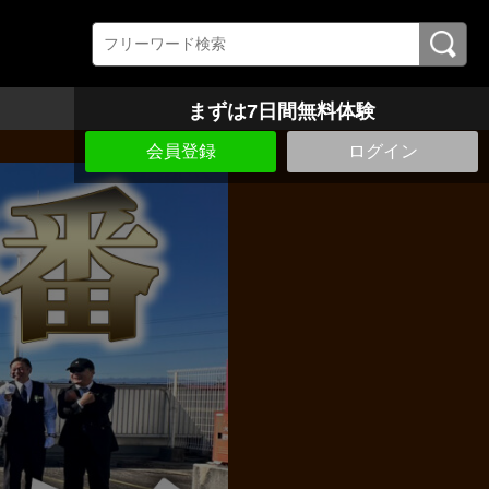
まずは7日間無料体験
会員登録
ログイン