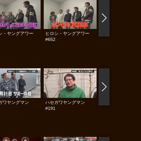
シ・ヤングアワー
ヒロシ・ヤングアワー
おっさんのおっさん
#652
るおっさんのための
ぱちんこ大会inマル
川越店 #後編
ガワヤングマン
ハセガワヤングマン
ハセガワヤングマン
#191
#190