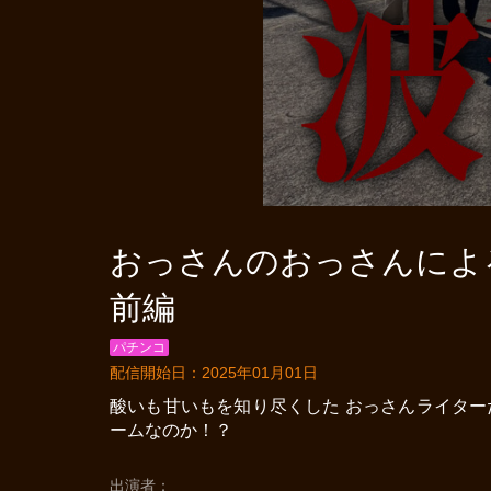
おっさんのおっさんによる
前編
パチンコ
配信開始日：2025年01月01日
酸いも甘いもを知り尽くした おっさんライター
ームなのか！？
出演者