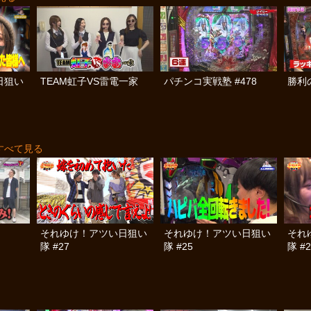
日狙い
TEAM虹子VS雷電一家
パチンコ実戦塾 #478
勝利
すべて見る
それゆけ！アツい日狙い
それゆけ！アツい日狙い
それ
隊 #27
隊 #25
隊 #2