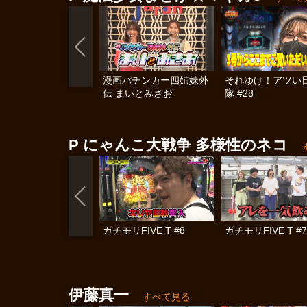
漫画パチンカー四姉妹外
それゆけ！アツい
伝 まいとみさお
隊 #28
P にゃんこ大戦争 多様性のネコ
ガチモリFIVE T #8
ガチモリFIVE T #7
伊藤真一
すべて見る