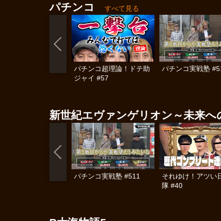
パチンコ
すべて見る
パチンコ超理論！ドテ助
パチンコ実戦塾 #5
ジャイ #57
新世紀エヴァンゲリオン～未来へ
パチンコ実戦塾 #511
それゆけ！アツい
隊 #40