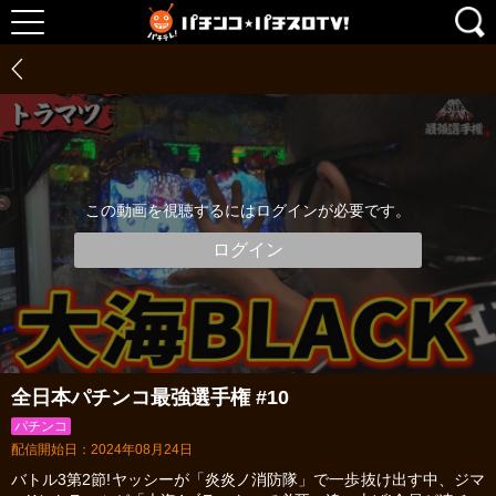
この動画を視聴するにはログインが必要です。
ログイン
全日本パチンコ最強選手権 #10
パチンコ
配信開始日：2024年08月24日
バトル3第2節!ヤッシーが「炎炎ノ消防隊」で一歩抜け出す中、ジマ