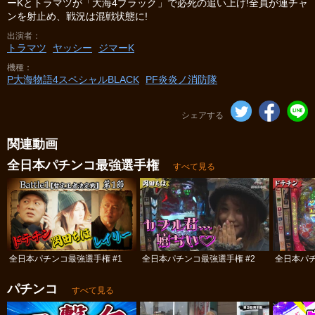
ーKとトラマツが「大海4ブラック」で必死の追い上げ!全員が連チャ
ンを射止め、戦況は混戦状態に!
出演者
トラマツ
ヤッシー
ジマーK
機種
P大海物語4スペシャルBLACK
PF炎炎ノ消防隊
シェアする
関連動画
全日本パチンコ最強選手権
すべて見る
全日本パチンコ最強選手権 #1
全日本パチンコ最強選手権 #2
全日本パチ
パチンコ
すべて見る