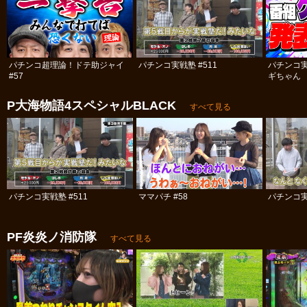
パチンコ超理論！ドテ助ジャイ
パチンコ実戦塾 #511
パチンコ
#57
ギちゃん 
#113
P大海物語4スペシャルBLACK
すべて見る
パチンコ実戦塾 #511
ママパチ #58
パチンコ実
PF炎炎ノ消防隊
すべて見る