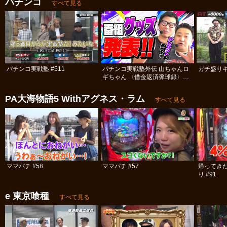
パチンコ
すべて見る
パチンコ実戦塾 #511
パチンコ実戦塾外伝 山ちゃんロ
ガチ盛りキ
ギちゃん 〈借金返済弾球録〉
#113
PA大海物語5 Withアグネス・ラム
すべて見る
ママパチ #58
ママパチ #57
帰ってき
り #91
e 東京喰種
すべて見る