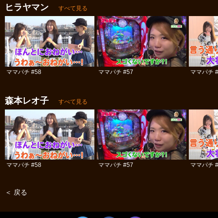
ヒラヤマン
すべて見る
ママパチ #58
ママパチ #57
ママパチ #
森本レオ子
すべて見る
ママパチ #58
ママパチ #57
ママパチ #
＜ 戻る