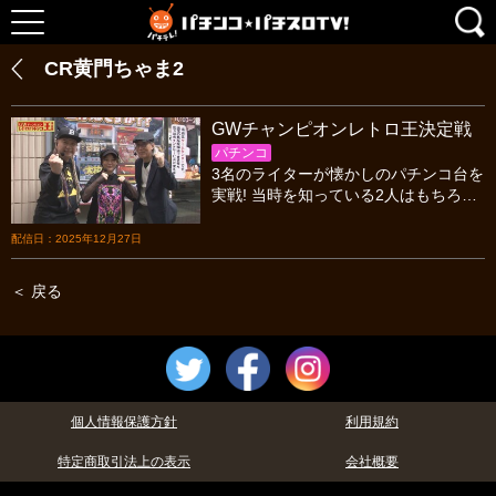
CR黄門ちゃま2
GWチャンピオンレトロ王決定戦
パチンコ
3名のライターが懐かしのパチンコ台を
実戦! 当時を知っている2人はもちろ
ん、プロ級の腕を持つちょびが参戦し
て波乱の展開に!? 当時を思い出しなが
配信日：2025年12月27日
らご覧ください。
＜ 戻る
個人情報保護方針
利用規約
特定商取引法上の表示
会社概要