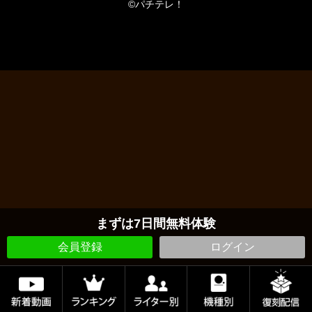
©パチテレ！
まずは7日間無料体験
会員登録
ログイン