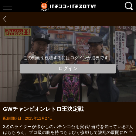
この動画を視聴するにはログインが必要です。
ログイン
GWチャンピオンレトロ王決定戦
配信開始日：2025年12月27日
3名のライターが懐かしのパチンコ台を実戦! 当時を知っている2人
はもちろん、プロ級の腕を持つちょびが参戦して波乱の展開に!? 当