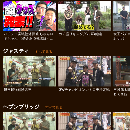
パチンコ実戦塾外伝 山ちゃんロ
ガチ盛りキングダム #3前編
女王パチ
ギちゃん 〈借金返済弾球録〉
2nd #9
#113
ジャスティ
すべて見る
銀玉最強覇珍古王
GWチャンピオンレトロ王決定戦
玉袋筋太
ＤＸ #12
ヘブンブリッジ
すべて見る