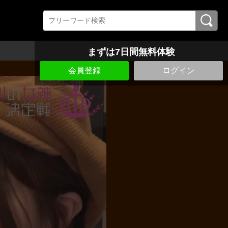
まずは7日間無料体験
会員登録
ログイン