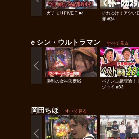
ガチモリFIVE T #4
それゆけ！アツい
隊 #34
e シン・ウルトラマン
すべて見る
勝利の女神決定戦
パチンコ超理論！
ジャイ #33
岡田ちほ
すべて見る