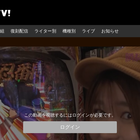
組
復刻配信
ライター別
機種別
ライブ
お知らせ
この動画を視聴するにはログインが必要です。
ログイン