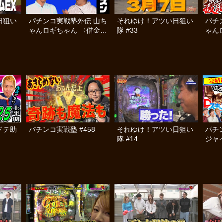
日狙い
パチンコ実戦塾外伝 山ち
それゆけ！アツい日狙い
パチ
ゃんロギちゃん 〈借金返
隊 #33
ゃん
済弾球録〉 #98
済弾球
ドテ助
パチンコ実戦塾 #458
それゆけ！アツい日狙い
パチ
隊 #14
ジャイ