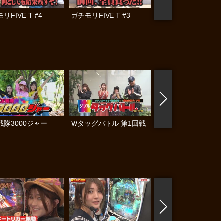
リFIVE T #4
ガチモリFIVE T #3
ガチモリFIVE T #2
戦隊3000ジャー
Wタッグバトル 第1回戦
満天アゲ×2カル
ACT2 #44