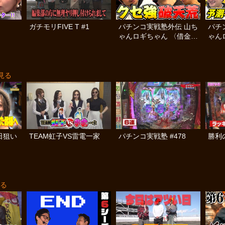
ガチモリFIVE T #1
パチンコ実戦塾外伝 山ち
パチ
ゃんロギちゃん 〈借金返
ゃん
済弾球録〉 #96
済弾球
見る
日狙い
TEAM虹子VS雷電一家
パチンコ実戦塾 #478
勝利
る