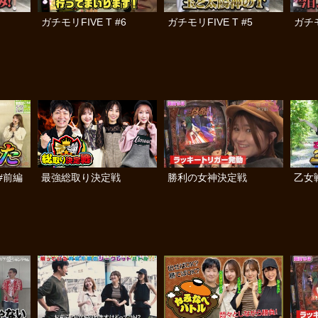
ガチモリFIVE T #6
ガチモリFIVE T #5
ガチモ
#前編
最強総取り決定戦
勝利の女神決定戦
乙女