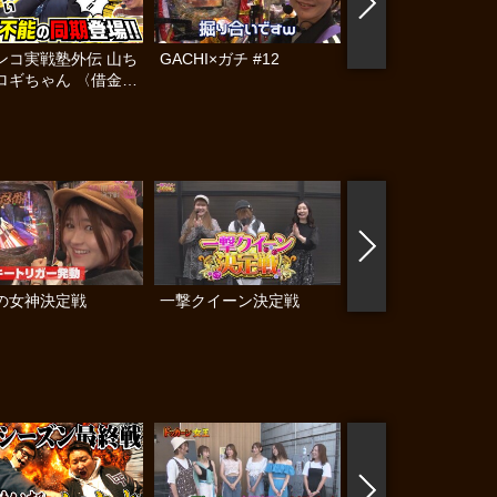
ンコ実戦塾外伝 山ち
GACHI×ガチ #12
GACHI×ガチ #11
ロギちゃん 〈借金返
録〉 #95
の女神決定戦
一撃クイーン決定戦
じぇねばと～3世代
頂上決戦～ #3