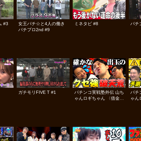
 #3
女王パチ☆と4人の働き
ミネタビ #8
パチン
パチプロ2nd #9
ガチモリFIVE T #1
パチンコ実戦塾外伝 山ち
パチ
ゃんロギちゃん 〈借金返
ゃん
済弾球録〉 #96
済弾球