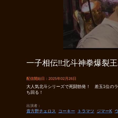
一子相伝!!北斗神拳爆裂王
配信開始日：2025年02月26日
大人気北斗シリーズで死闘勃発！ 差玉1位の
ち回る！
出演者
貴方野チェロス
コーキー
トラマツ
ジマーK