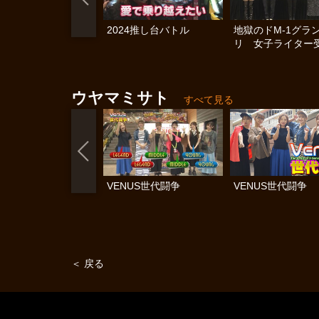
2024推し台バトル
地獄のドM-1グラ
リ 女子ライター
ウヤマミサト
すべて見る
VENUS世代闘争
VENUS世代闘争
＜ 戻る