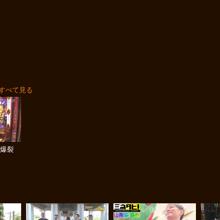
すべて見る
拳爆裂