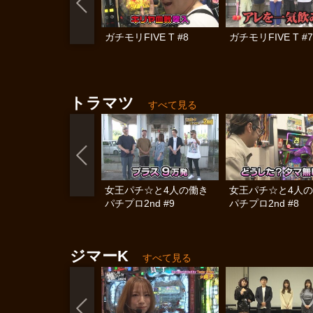
ガチモリFIVE T #8
ガチモリFIVE T #7
トラマツ
すべて見る
女王パチ☆と4人の働き
女王パチ☆と4人
パチプロ2nd #9
パチプロ2nd #8
ジマーK
すべて見る