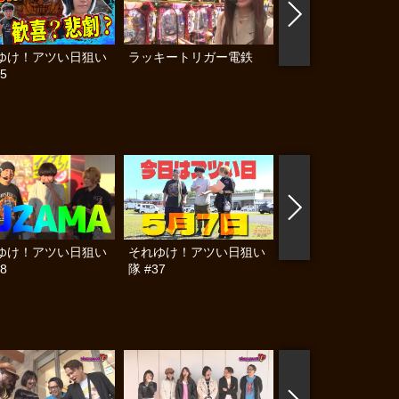
ゆけ！アツい日狙い
ラッキートリガー電鉄
それゆけ！アツい日
5
隊 #14
ゆけ！アツい日狙い
それゆけ！アツい日狙い
それゆけ！アツい日
8
隊 #37
隊 #36