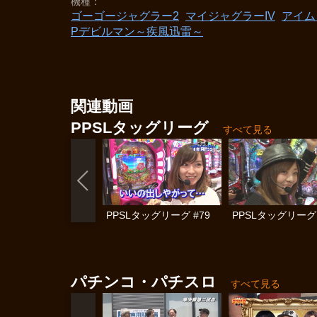
機種
ゴーゴージャグラー2
マイジャグラーIV
アイム
Pデビルマン～疾風迅雷～
関連動画
PPSLタッグリーグ
すべて見る
PPSLタッグリーグ #79
PPSLタッグリーグ 
パチンコ・パチスロ
すべて見る