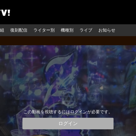
組
復刻配信
ライター別
機種別
ライブ
お知らせ
この動画を視聴するにはログインが必要です。
ログイン