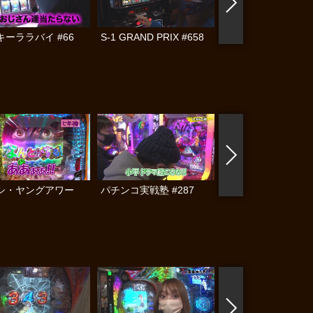
キーララバイ #66
S-1 GRAND PRIX #658
黄昏☆びんびん物語
#287
シ・ヤングアワー
パチンコ実戦塾 #287
沖に召すままに！ #