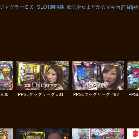
ジャグラーＥＸ
SLOT劇場版 魔法少女まどか☆マギカ[前編]始
#80
PPSLタッグリーグ #81
PPSLタッグリーグ #82
PPS