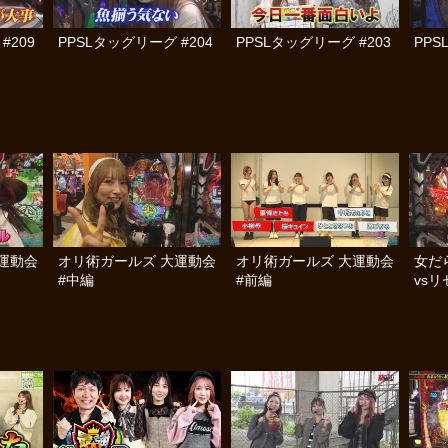
#209
PPSLタッグリーグ #204
PPSLタッグリーグ #203
PPS
運動会
オリ術ガールズ 大運動会
オリ術ガールズ 大運動会
女だ
#中編
#前編
vsリ
編