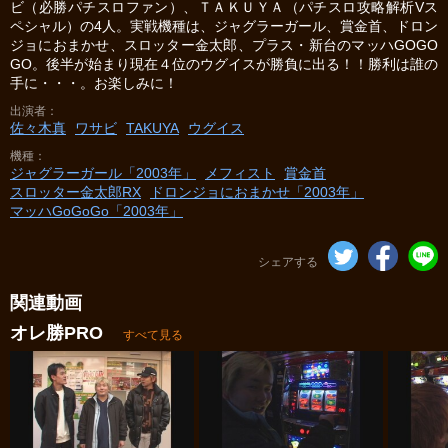
ビ（必勝パチスロファン）、ＴＡＫＵＹＡ（パチスロ攻略解析Vス
ペシャル）の4人。実戦機種は、ジャグラーガール、賞金首、ドロン
ジョにおまかせ、スロッター金太郎、プラス・新台のマッハGOGO
GO。後半が始まり現在４位のウグイスが勝負に出る！！勝利は誰の
手に・・・。お楽しみに！
出演者
佐々木真
ワサビ
TAKUYA
ウグイス
機種
ジャグラーガール「2003年」
メフィスト
賞金首
スロッター金太郎RX
ドロンジョにおまかせ「2003年」
マッハGoGoGo「2003年」
シェアする
関連動画
オレ勝PRO
すべて見る