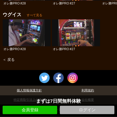
オレ勝PRO #28
オレ勝PRO #27
オレ勝PRO
ウグイス
すべて見る
オレ勝PRO #28
オレ勝PRO #27
＜ 戻る
個人情報保護方針
利用規約
特定商取引法上の表示
会社概要
まずは7日間無料体験
©パチテレ！
会員登録
ログイン