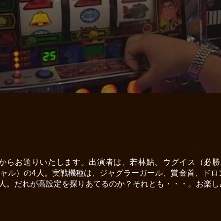
S』からお送りいたします。出演者は、若林鮎、ウグイス（必
シャル）の4人。実戦機種は、ジャグラーガール、賞金首、ドロ
4人。だれが高設定を探りあてるのか？それとも・・・。お楽し