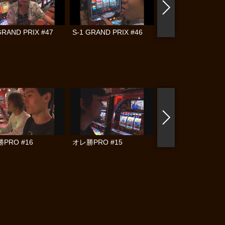
GRAND PRIX #47
S-1 GRAND PRIX #46
S-1 GRAND PRIX #
PRO #16
オレ勝PRO #15
オレ勝PRO #14