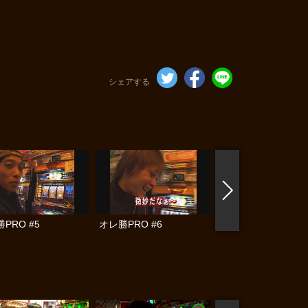
シェアする
PRO #5
オレ勝PRO #6
オレ勝PRO #13