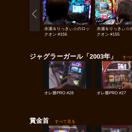
水瀬＆りっきぃ☆のロッ
水瀬＆りっきぃ☆
クオン #156
クオン #155
ジャグラーガール「2003年」
すべ
オレ勝PRO #28
オレ勝PRO #27
賞金首
すべて見る