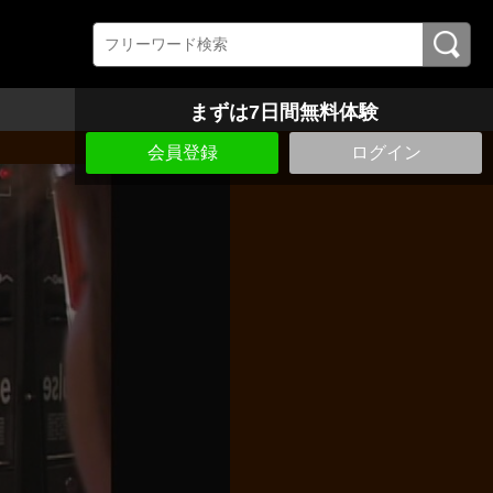
まずは7日間無料体験
会員登録
ログイン