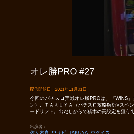
オレ勝PRO #27
配信開始日：2021年11月01日
今回のパチスロ実戦オレ勝PROは、『WIN
ン）、ＴＡＫＵＹＡ（パチスロ攻略解析Vスペ
ードリフト。出だしからで猪木の高設定を狙う
出演者
佐々木真
ワサビ
TAKUYA
ウグイス