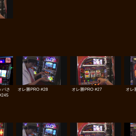
ッパさ
オレ勝PRO #28
オレ勝PRO #27
オレ勝
245