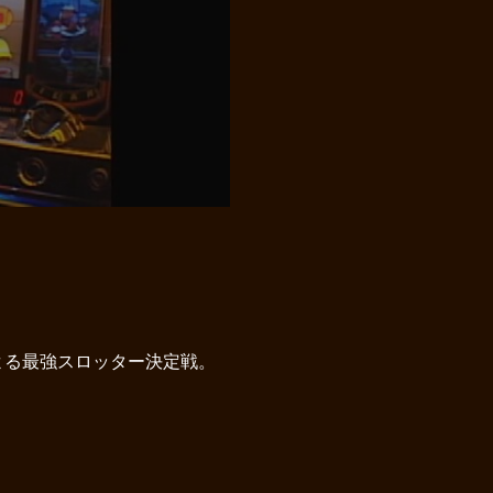
よる最強スロッター決定戦。