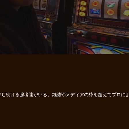
勝ち続ける強者達がいる。雑誌やメディアの枠を超えてプロに