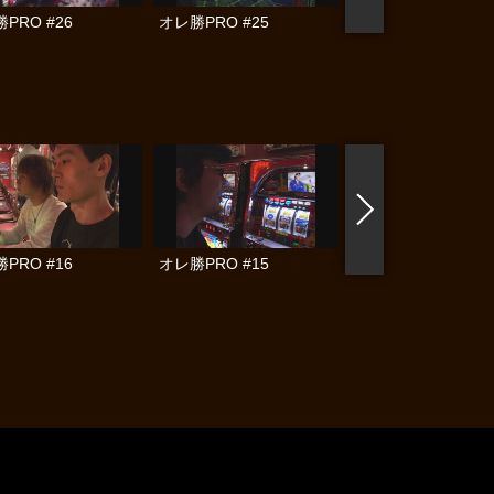
PRO #26
オレ勝PRO #25
オレ勝PRO #22
PRO #16
オレ勝PRO #15
オレ勝PRO #14