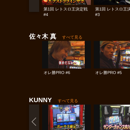
第1回 レトスロ王決定戦
第1回 レトスロ王
#4
#3
佐々木 真
すべて見る
オレ勝PRO #6
オレ勝PRO #5
KUNNY
すべて見る