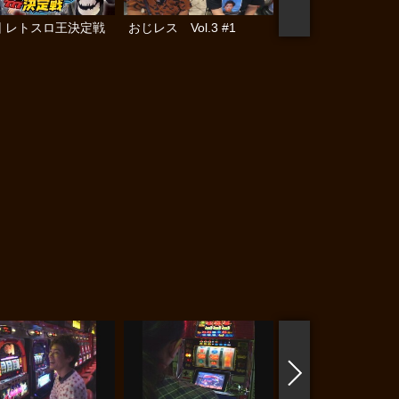
回 レトスロ王決定戦
おじレス Vol.3 #1
完全攻略！ 100
Vol.2