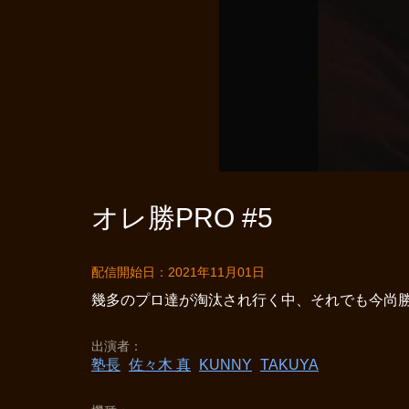
オレ勝PRO #5
配信開始日：2021年11月01日
幾多のプロ達が淘汰され行く中、それでも今尚
出演者
塾長
佐々木 真
KUNNY
TAKUYA