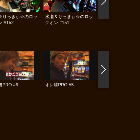
＆りっきぃ☆のロッ
水瀬＆りっきぃ☆のロッ
水瀬＆りっきぃ☆の
 #152
クオン #151
クオン #150
PRO #6
オレ勝PRO #5
オレ勝PRO #2