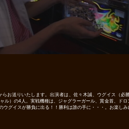
S』からお送りいたします。出演者は、佐々木誠、ウグイス（必
シャル）の4人。実戦機種は、ジャグラーガール、賞金首、ドロ
位のウグイスが勝負に出る！！勝利は誰の手に・・・。お楽しみ