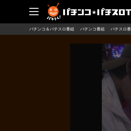
パチンコ＆パチスロ番組
パチンコ番組
パチスロ番