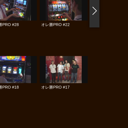
PRO #28
オレ勝PRO #22
オレ勝PRO #21
PRO #18
オレ勝PRO #17