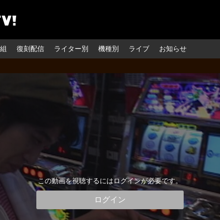
組
復刻配信
ライター別
機種別
ライブ
お知らせ
この動画を視聴するにはログインが必要です。
ログイン