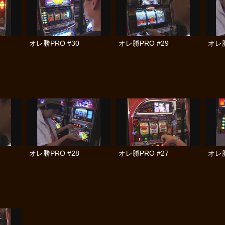
オレ勝PRO #30
オレ勝PRO #29
オレ勝
オレ勝PRO #28
オレ勝PRO #27
オレ勝