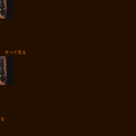
すべて見る
見る