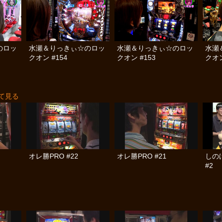
のロッ
水瀬＆りっきぃ☆のロッ
水瀬＆りっきぃ☆のロッ
水瀬
クオン #154
クオン #153
クオン
て見る
オレ勝PRO #22
オレ勝PRO #21
しの
#2