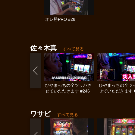
オレ勝PRO #28
佐々木真
すべて見る
ひやまっちの全ツッパさ
ひやまっちの全ツ
せていただきます #246
せていただきます #
ワサビ
すべて見る