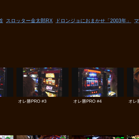
首
スロッター金太郎RX
ドロンジョにおまかせ「2003年」
マ
オレ勝PRO #3
オレ勝PRO #4
オレ勝