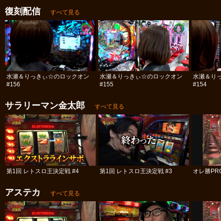
復刻配信
すべて見る
水瀬＆りっきぃ☆のロックオン
水瀬＆りっきぃ☆のロックオン
水瀬＆り
#156
#155
#154
サラリーマン金太郎
すべて見る
第1回 レトスロ王決定戦 #4
第1回 レトスロ王決定戦 #3
オレ勝PRO
アステカ
すべて見る