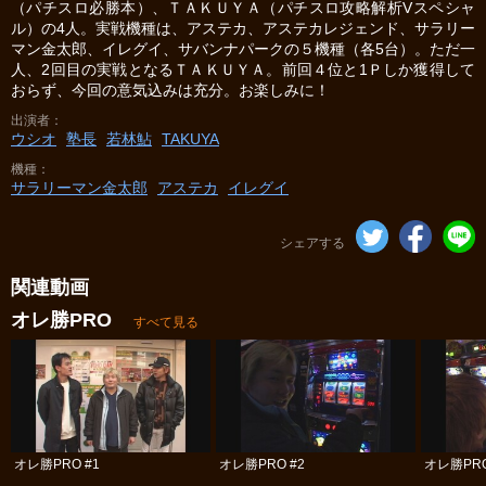
（パチスロ必勝本）、ＴＡＫＵＹＡ（パチスロ攻略解析Vスペシャ
ル）の4人。実戦機種は、アステカ、アステカレジェンド、サラリー
マン金太郎、イレグイ、サバンナパークの５機種（各5台）。ただ一
人、2回目の実戦となるＴＡＫＵＹＡ。前回４位と1Ｐしか獲得して
おらず、今回の意気込みは充分。お楽しみに！
出演者
ウシオ
塾長
若林鮎
TAKUYA
機種
サラリーマン金太郎
アステカ
イレグイ
シェアする
関連動画
オレ勝PRO
すべて見る
オレ勝PRO #1
オレ勝PRO #2
オレ勝PRO