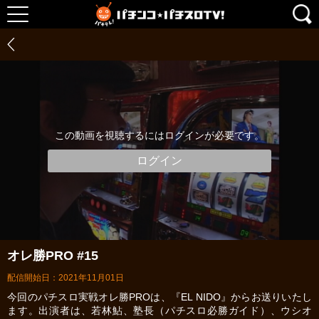
この動画を視聴するにはログインが必要です。
ログイン
オレ勝PRO #15
配信開始日：2021年11月01日
今回のパチスロ実戦オレ勝PROは、『EL NIDO』からお送りいたし
ます。出演者は、若林鮎、塾長（パチスロ必勝ガイド）、ウシオ