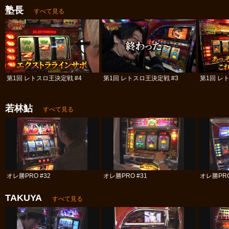
塾長
すべて見る
第1回 レトスロ王決定戦 #4
第1回 レトスロ王決定戦 #3
第1回 レ
若林鮎
すべて見る
オレ勝PRO #32
オレ勝PRO #31
オレ勝PRO
TAKUYA
すべて見る