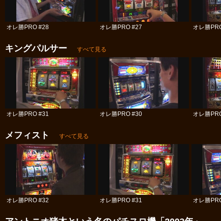
オレ勝PRO #28
オレ勝PRO #27
オレ勝PRO
キングパルサー
すべて見る
オレ勝PRO #31
オレ勝PRO #30
オレ勝PRO
メフィスト
すべて見る
オレ勝PRO #32
オレ勝PRO #31
オレ勝PRO