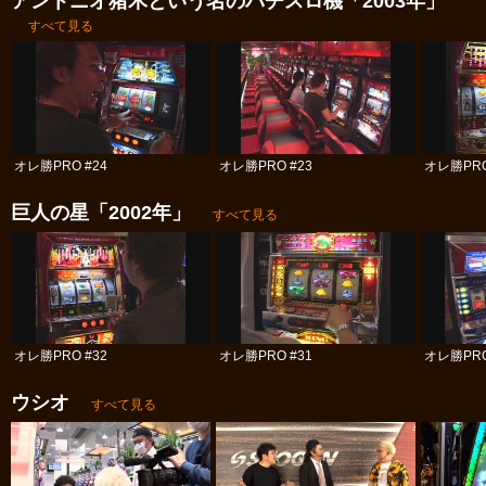
アントニオ猪木という名のパチスロ機「2003年」
すべて見る
オレ勝PRO #24
オレ勝PRO #23
オレ勝PRO
巨人の星「2002年」
すべて見る
オレ勝PRO #32
オレ勝PRO #31
オレ勝PRO
ウシオ
すべて見る