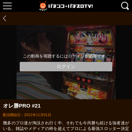
この動画を視聴するにはログインが必要です。
ログイン
オレ勝PRO #21
配信開始日：2021年11月01日
幾多のプロ達が淘汰され行く中、それでも今尚勝ち続ける強者達が
いる。雑誌やメディアの枠を超えてプロによる最強スロッター決定