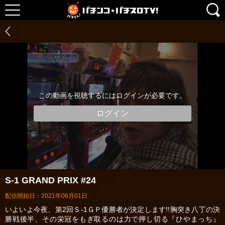
この動画を視聴するにはログインが必要です。
ログイン
S-1 GRAND PRIX #24
配信開始日：2021年06月01日
いよいよ今夜、第2回Ｓ-1ＧＰ優勝者が決定します!!胸突き八丁の決
勝戦後半、その栄冠をもぎ取るのは力で押し切る『ひやまっち』