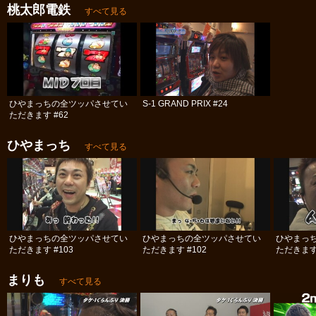
桃太郎電鉄
すべて見る
ひやまっちの全ツッパさせてい
S-1 GRAND PRIX #24
ただきます #62
ひやまっち
すべて見る
ひやまっちの全ツッパさせてい
ひやまっちの全ツッパさせてい
ひやまっ
ただきます #103
ただきます #102
ただきます 
まりも
すべて見る