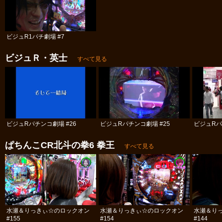
ビジュR1パチ劇場 #7
ビジュＲ・英士
すべて見る
ビジュRパチンコ劇場 #26
ビジュRパチンコ劇場 #25
ビジュRパ
ぱちんこCR北斗の拳6 拳王
すべて見る
水瀬＆りっきぃ☆のロックオン
水瀬＆りっきぃ☆のロックオン
水瀬＆り
#155
#154
#144