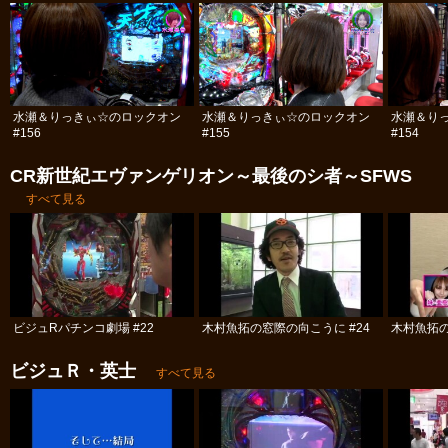
水瀬＆りっきぃ☆のロックオン
水瀬＆りっきぃ☆のロックオン
水瀬＆り
#156
#155
#154
CR新世紀エヴァンゲリオン～最後のシ者～SFWS
すべて見る
ビジュRパチンコ劇場 #22
木村魚拓の窓際の向こうに #24
木村魚拓の
ビジュＲ・英士
すべて見る