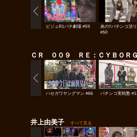
ビジュR1パチ劇場 #59
炎の!!パチンコ頂
#50
ＣＲ ００９ ＲＥ：ＣＹＢＯＲ
ハセガワヤングマン #66
パチンコ実戦塾 #1
井上由美子
すべて見る