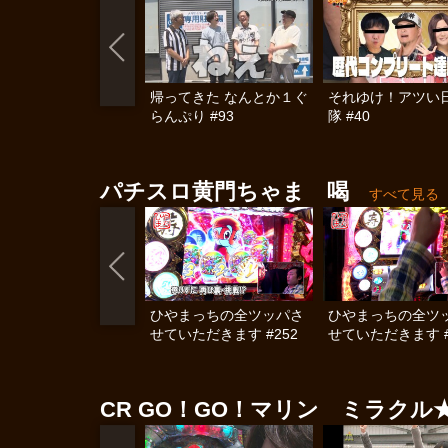
帰ってきた なんとか１ぐ
それゆけ！アツい
らんぷり #93
隊 #40
パチスロ黄門ちゃま 喝
すべて見る
ひやまっちの全ツッパさ
ひやまっちの全ツ
せていただきます #252
せていただきます #
CR GO！GO！マリン ミラク