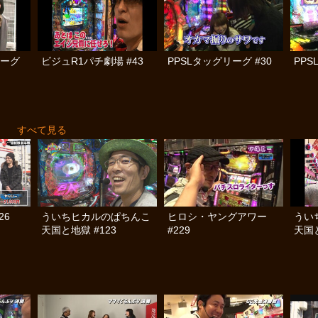
リーグ
ビジュR1パチ劇場 #43
PPSLタッグリーグ #30
PPS
Ｇ
すべて見る
26
ういちヒカルのぱちんこ
ヒロシ・ヤングアワー
うい
天国と地獄 #123
#229
天国と