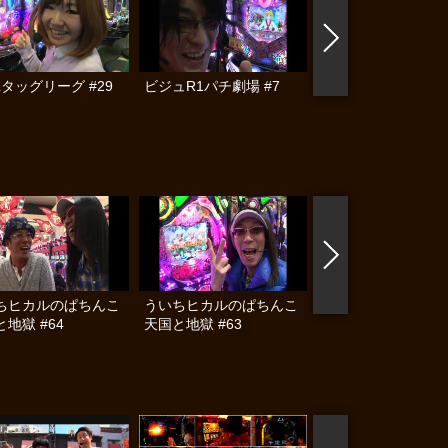
Lタッグリーグ #29
ビジュR1パチ劇場 #7
ビジュR1パチ劇場 #
ちヒカルのぱちんこ
ういちヒカルのぱちんこ
パチンコ実戦塾 #60
地獄 #64
天国と地獄 #63