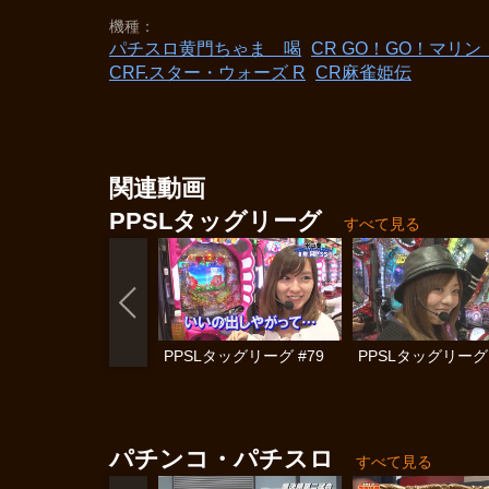
機種
パチスロ黄門ちゃま 喝
CR GO！GO！マリ
CRF.スター・ウォーズ R
CR麻雀姫伝
関連動画
PPSLタッグリーグ
すべて見る
PPSLタッグリーグ #79
PPSLタッグリーグ 
パチンコ・パチスロ
すべて見る