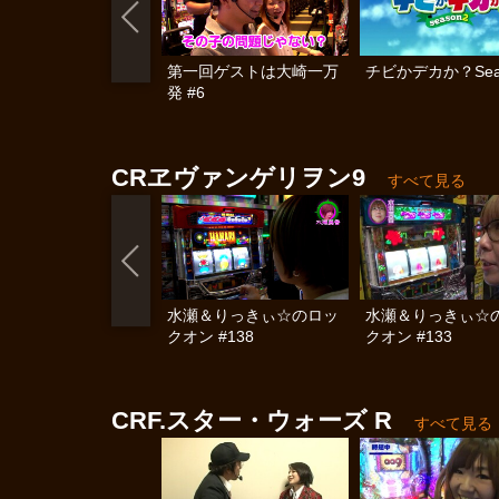
第一回ゲストは大崎一万
チビかデカか？Sea
発 #6
CRヱヴァンゲリヲン9
すべて見る
水瀬＆りっきぃ☆のロッ
水瀬＆りっきぃ☆
クオン #138
クオン #133
CRF.スター・ウォーズ R
すべて見る