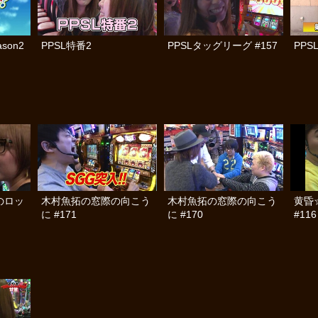
son2
PPSL特番2
PPSLタッグリーグ #157
PPS
のロッ
木村魚拓の窓際の向こう
木村魚拓の窓際の向こう
黄昏
に #171
に #170
#116