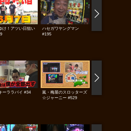
ゆけ！アツい日狙い
ハセガワヤングマン
帰ってきた なんと
9
#195
らんぷり #91
キーララバイ #34
嵐・梅屋のスロッターズ
嵐・梅屋のスロッタ
☆ジャーニー #529
☆ジャーニー #481