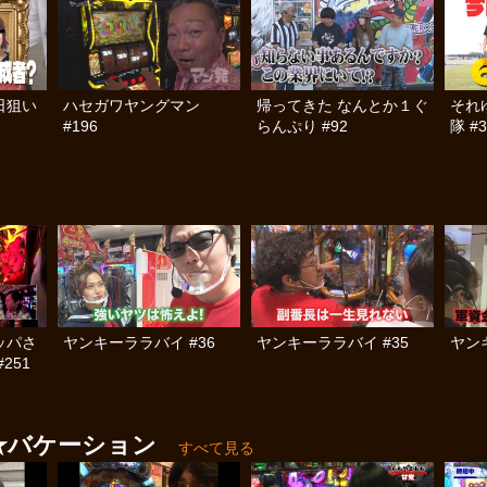
日狙い
ハセガワヤングマン
帰ってきた なんとか１ぐ
それ
#196
らんぷり #92
隊 #3
ッパさ
ヤンキーララバイ #36
ヤンキーララバイ #35
ヤン
251
ル★バケーション
すべて見る