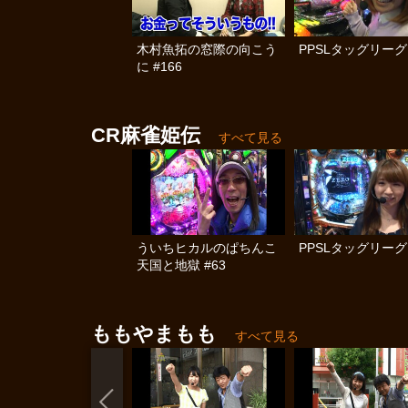
木村魚拓の窓際の向こう
PPSLタッグリーグ 
に #166
CR麻雀姫伝
すべて見る
ういちヒカルのぱちんこ
PPSLタッグリーグ 
天国と地獄 #63
ももやまもも
すべて見る