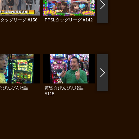
Lタッグリーグ #156
PPSLタッグリーグ #142
PPSLタッグリーグ #
☆びんびん物語
黄昏☆びんびん物語
南まりかの唐突ドロ
#115
キック #95