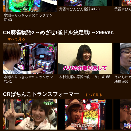
黄昏☆びんびん物語 #128
黄昏☆びん
水瀬＆りっきぃ☆のロックオン
#143
CR麻雀物語2～めざせ!雀ドル決定戦!～299ver.
すべて見る
水瀬＆りっきぃ☆のロックオン
木村魚拓の窓際の向こうに #188
ういちヒ
#141
地獄 #66
CRぱちんこトランスフォーマー
すべて見る