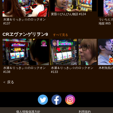
黄昏☆びんびん物語 #124
水瀬＆りっきぃ☆のロックオン
ういちヒ
#137
地獄 #65
CRヱヴァンゲリヲン9
すべて見る
水瀬＆りっきぃ☆のロックオン
水瀬＆りっきぃ☆のロックオン
木村魚拓の
#138
#133
＜ 戻る
個人情報保護方針
利用規約