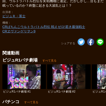
回、ウルトラバトル烈伝を実戦機種に選定。だがしかし…台もまだ
眠っているのか？終盤に起きる大波乱とは！？
出演者
ビジュＲ・英士
機種
CRぱちんこウルトラバトル烈伝 戦えゼロ!若き最強戦士
CRヱヴァンゲリヲン9
シェアする
関連動画
ビジュR1パチ劇場
すべて見る
ビジュR1パチ劇場 #1
ビジュR1パチ劇場 #2
ビジュR1
パチンコ
すべて見る