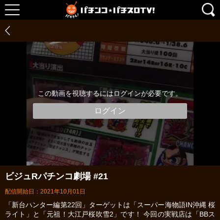
この動画を視聴するにはログインが必要です。
ログイン
ビジュRパチンコ劇場 #21
配信開始日：2021年10月01日
「新台ハンター編第22回」ターゲットは「スーパー海物語IN沖縄 桜
ライト」と「元祖！大江戸桜吹雪2」です！ 今回の実戦店は「BBス