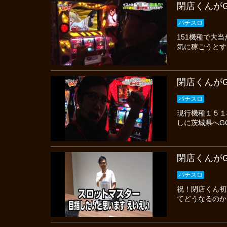
閉店くんがG
パチスロ
151機種で大
気に稼ごうとす
閉店くんがG
パチスロ
現行機種１５１
しに茨城県へG
閉店くんがG
パチスロ
祝！閉店くん初
てどうなるのか