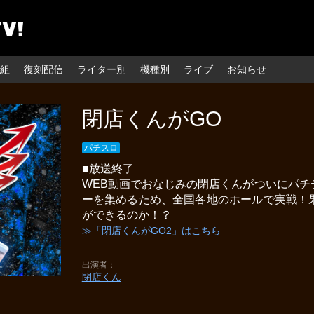
組
復刻配信
ライター別
機種別
ライブ
お知らせ
閉店くんがGO
パチスロ
■放送終了
WEB動画でおなじみの閉店くんがついにパ
ーを集めるため、全国各地のホールで実戦！
ができるのか！？
≫「閉店くんがGO2」はこちら
出演者
閉店くん