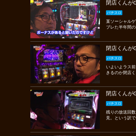
閉店くんがGO
パチスロ
某ソーシャルゲ
ブレた半年間の
閉店くんがGO
パチスロ
いよいよラス前
きるのか閉店く
閉店くんがGO
パチスロ
残りの放送回数
見。という訳で