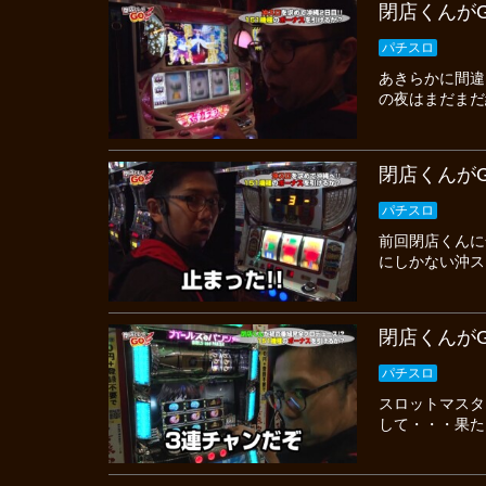
閉店くんがG
パチスロ
あきらかに間違
の夜はまだまだ
閉店くんがG
パチスロ
前回閉店くんに
にしかない沖ス
閉店くんがG
パチスロ
スロットマスタ
して・・・果た