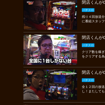
閉店くんがG
パチスロ
残り４回放送分
に番組スタッフ
閉店くんがG
パチスロ
クリア数を稼ぎ
をクリアする為
閉店くんがG
パチスロ
全１２回の放送
し！またしても