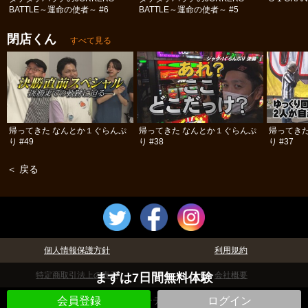
BATTLE～運命の使者～ #6
BATTLE～運命の使者～ #5
閉店くん
すべて見る
帰ってきた なんとか１ぐらんぷ
帰ってきた なんとか１ぐらんぷ
帰ってき
り #49
り #38
り #37
＜ 戻る
個人情報保護方針
利用規約
特定商取引法上の表示
会社概要
まずは7日間無料体験
©パチテレ！
会員登録
ログイン