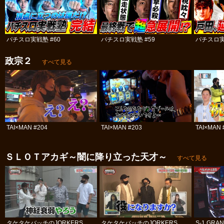
パチスロ実戦塾 #60
パチスロ実戦塾 #59
パチスロ実
政宗２
すべて見る
TAI×MAN #204
TAI×MAN #203
TAI×MAN 
ＳＬＯＴアカギ～闇に降り立った天才～
すべて見る
タケタケバッチのJORKERS
タケタケバッチのJORKERS
S-1 GRAN