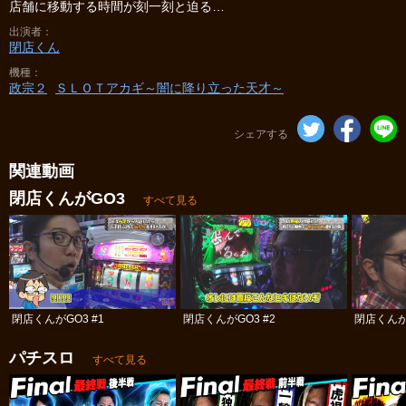
店舗に移動する時間が刻一刻と迫る…
出演者
閉店くん
機種
政宗２
ＳＬＯＴアカギ～闇に降り立った天才～
シェアする
関連動画
閉店くんがGO3
すべて見る
閉店くんがGO3 #1
閉店くんがGO3 #2
閉店くんがG
パチスロ
すべて見る