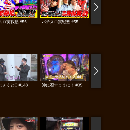
スロ実戦塾 #56
パチスロ実戦塾 #55
第1回 レトスロ王
#4
ぇくとC #148
沖に召すままに！ #35
S-1 GRAND PRIX #