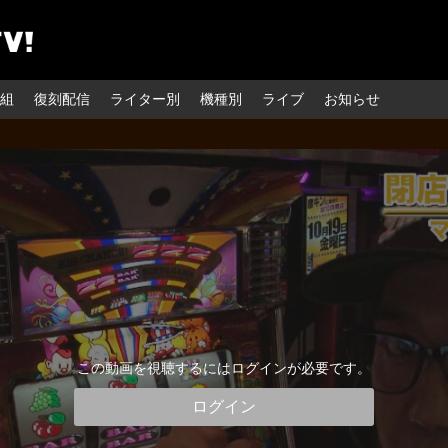
組
復刻配信
ライター別
機種別
ライブ
お知らせ
この動画を視聴するにはログインが必要です。
ログイン