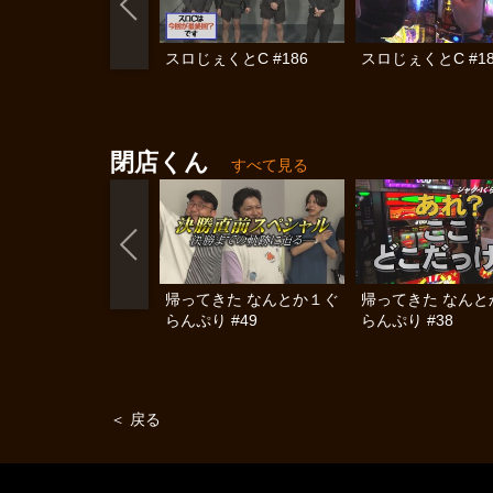
スロじぇくとC #186
スロじぇくとC #18
閉店くん
すべて見る
帰ってきた なんとか１ぐ
帰ってきた なんと
らんぷり #49
らんぷり #38
＜ 戻る