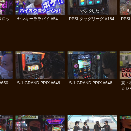
スロッ
ヤンキーララバイ #54
PPSLタッグリーグ #184
PPS
#650
S-1 GRAND PRIX #649
S-1 GRAND PRIX #648
嵐・
☆ジャ