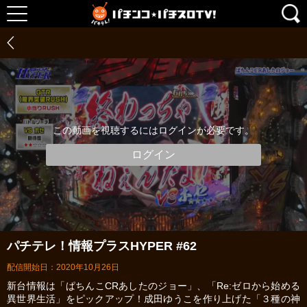
この動画を視聴するにはログインが必要です。
ログイン
パチテレ！情報プラスHYPER #62
配信開始日：2020年10月26日
新台情報は「ぱちんこCRあしたのジョー」、「Re:ゼロから始める
異世界生活」をピックアップ！成田ゆうこを作り上げた「３種の神