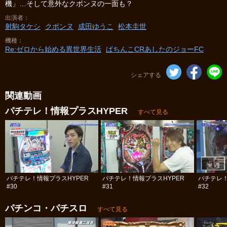
機」…そして意外なクボンヌの一面も？
出演者
射駒タケシ
クボンヌ
成田ゆうこ
松本圭世
機種
Re:ゼロから始める異世界生活
ぱちんこCRあしたのジョーFC
シェアする
関連動画
パチテレ！情報プラスHYPER
すべて見る
パチテレ！情報プラスHYPER
パチテレ！情報プラスHYPER
パチテレ！
#30
#31
#32
パチンコ・パチスロ
すべて見る