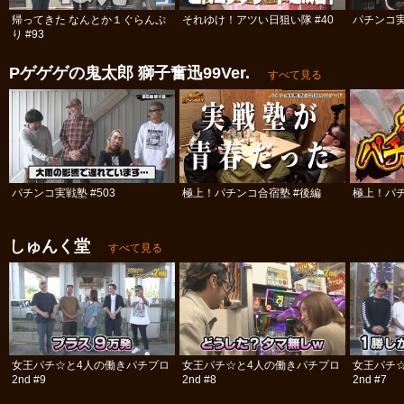
帰ってきた なんとか１ぐらんぷ
それゆけ！アツい日狙い隊 #40
パチンコ実
り #93
Pゲゲゲの鬼太郎 獅子奮迅99Ver.
すべて見る
パチンコ実戦塾 #503
極上！パチンコ合宿塾 #後編
極上！パチ
しゅんく堂
すべて見る
女王パチ☆と4人の働きパチプロ
女王パチ☆と4人の働きパチプロ
女王パチ
2nd #9
2nd #8
2nd #7