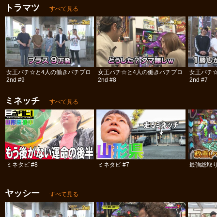
トラマツ
すべて見る
女王パチ☆と4人の働きパチプロ
女王パチ☆と4人の働きパチプロ
女王パチ
2nd #9
2nd #8
2nd #7
ミネッチ
すべて見る
ミネタビ #8
ミネタビ #7
最強総取り
ヤッシー
すべて見る