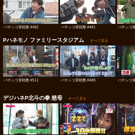
パチンコ実戦塾 #482
パチンコ実戦塾 #481
パチンコ実
Pハネモノ ファミリースタジアム
すべて見る
パチンコ実戦塾 #511
パチンコ実戦塾 #489
パチンコ実
デジハネP北斗の拳 慈母
すべて見る