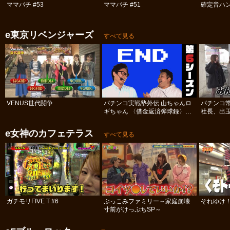
ママパチ #53
ママパチ #51
確定音ハ
e東京リベンジャーズ
すべて見る
VENUS世代闘争
パチンコ実戦塾外伝 山ちゃんロ
パチンコ
ギちゃん 〈借金返済弾球録〉
社長、出
#98
#12
e女神のカフェテラス
すべて見る
ガチモリFIVE T #6
ぶっこみファミリー～家庭崩壊
それゆけ！
寸前がけっぷちSP～