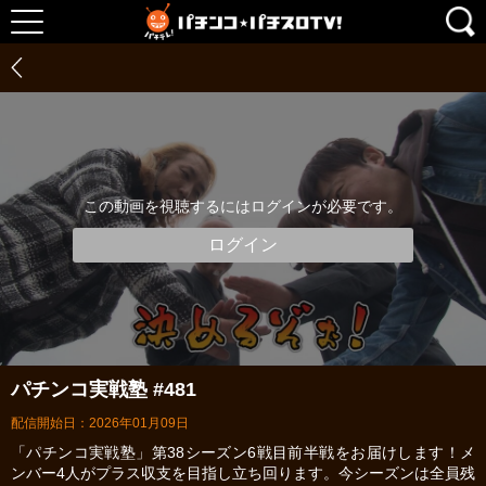
この動画を視聴するにはログインが必要です。
ログイン
パチンコ実戦塾 #481
配信開始日：2026年01月09日
「パチンコ実戦塾」第38シーズン6戦目前半戦をお届けします！メ
ンバー4人がプラス収支を目指し立ち回ります。今シーズンは全員残