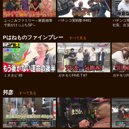
ぶっこみファミリー～家庭崩壊
パチンコ実戦塾 #481
パチンコ
寸前がけっぷちSP～
社長、出玉
Pはねものファインプレー
すべて見る
ミネタビ #8
ガチモリFIVE T #7
ガチモリFIV
邦彦
すべて見る