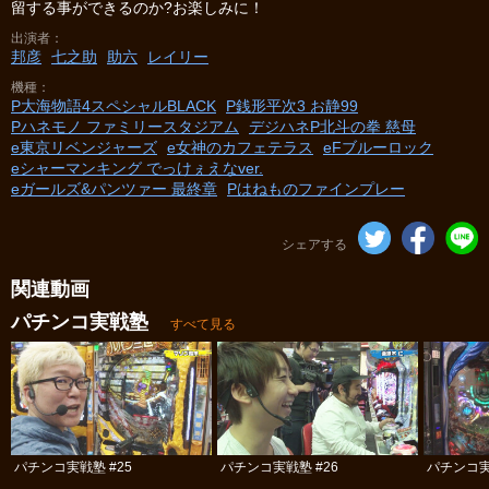
留する事ができるのか?お楽しみに！
出演者
邦彦
七之助
助六
レイリー
機種
P大海物語4スペシャルBLACK
P銭形平次3 お静99
Pハネモノ ファミリースタジアム
デジハネP北斗の拳 慈母
e東京リベンジャーズ
e女神のカフェテラス
eFブルーロック
eシャーマンキング でっけぇえなver.
eガールズ&パンツァー 最終章
Pはねものファインプレー
シェアする
関連動画
パチンコ実戦塾
すべて見る
パチンコ実戦塾 #25
パチンコ実戦塾 #26
パチンコ実