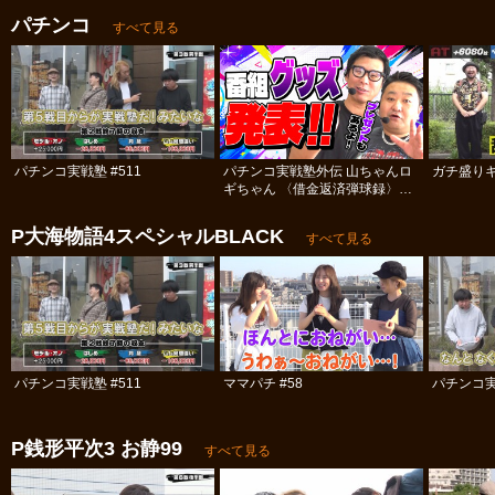
パチンコ
すべて見る
パチンコ実戦塾 #511
パチンコ実戦塾外伝 山ちゃんロ
ガチ盛りキ
ギちゃん 〈借金返済弾球録〉
#113
P大海物語4スペシャルBLACK
すべて見る
パチンコ実戦塾 #511
ママパチ #58
パチンコ実
P銭形平次3 お静99
すべて見る