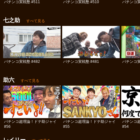
パチンコ実戦塾 #511
パチンコ実戦塾 #510
パチンコ実
七之助
すべて見る
パチンコ実戦塾 #482
パチンコ実戦塾 #481
パチンコ実
助六
すべて見る
パチンコ超理論！ドテ助ジャイ
パチンコ超理論！ドテ助ジャイ
パチンコ
#56
#55
#54
レイリー