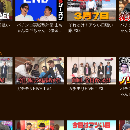
日狙い
パチンコ実戦塾外伝 山ち
それゆけ！アツい日狙い
パチ
ゃんロギちゃん 〈借金返
隊 #33
ゃん
済弾球録〉 #98
済弾球
る
ガチモリFIVE T #4
ガチモリFIVE T #3
パチ
ゃん
済弾球