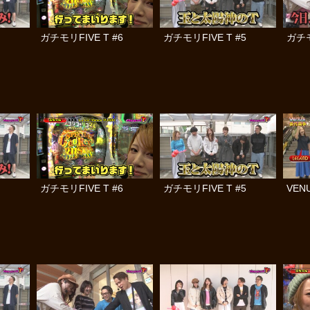
ガチモリFIVE T #6
ガチモリFIVE T #5
ガチモ
ガチモリFIVE T #6
ガチモリFIVE T #5
VE