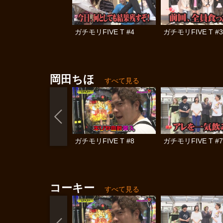
ガチモリFIVE T #4
ガチモリFIVE T #3
岡田ちほ
すべて見る
ガチモリFIVE T #8
ガチモリFIVE T #7
コーキー
すべて見る