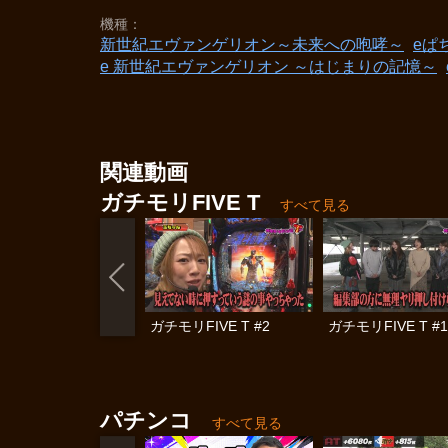
機種
新世紀エヴァンゲリオン～未来への咆哮～
eぱ
e 新世紀エヴァンゲリオン ～はじまりの記憶～
関連動画
ガチモリFIVE T
すべて見る
ガチモリFIVE T #2
ガチモリFIVE T #1
パチンコ
すべて見る