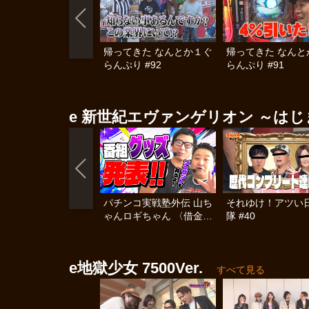
帰ってきた なんとか１ぐ
帰ってきた なんと
らんぷり #92
らんぷり #91
e 新世紀エヴァンゲリオン ～は
パチンコ実戦塾外伝 山ち
それゆけ！アツい
ゃんロギちゃん 〈借金返
隊 #40
済弾球録〉 #113
e地獄少女 7500Ver.
すべて見る