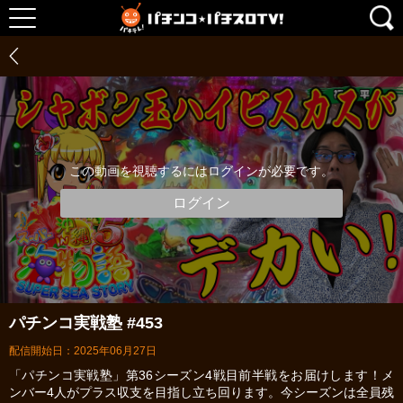
この動画を視聴するにはログインが必要です。
ログイン
パチンコ実戦塾 #453
配信開始日：2025年06月27日
「パチンコ実戦塾」第36シーズン4戦目前半戦をお届けします！メ
ンバー4人がプラス収支を目指し立ち回ります。今シーズンは全員残