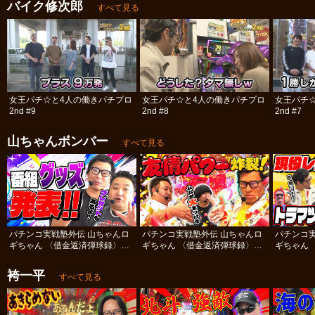
バイク修次郎
すべて見る
女王パチ☆と4人の働きパチプロ
女王パチ☆と4人の働きパチプロ
女王パチ
2nd #9
2nd #8
2nd #7
山ちゃんボンバー
すべて見る
パチンコ実戦塾外伝 山ちゃんロ
パチンコ実戦塾外伝 山ちゃんロ
パチンコ
ギちゃん 〈借金返済弾球録〉
ギちゃん 〈借金返済弾球録〉
ギちゃん 
#113
#112
#111
袴一平
すべて見る