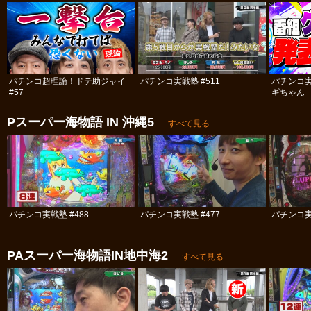
パチンコ超理論！ドテ助ジャイ
パチンコ実戦塾 #511
パチンコ
#57
ギちゃん 
#113
Pスーパー海物語 IN 沖縄5
すべて見る
パチンコ実戦塾 #488
パチンコ実戦塾 #477
パチンコ実
PAスーパー海物語IN地中海2
すべて見る