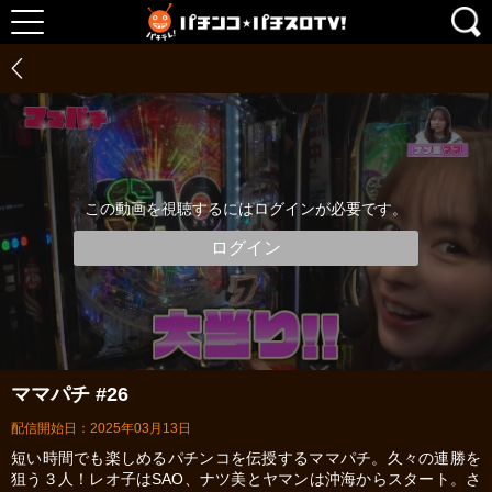
この動画を視聴するにはログインが必要です。
ログイン
ママパチ #26
配信開始日：2025年03月13日
短い時間でも楽しめるパチンコを伝授するママパチ。久々の連勝を
狙う３人！レオ子はSAO、ナツ美とヤマンは沖海からスタート。さ