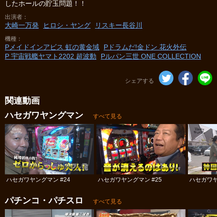
したホールの貯玉問題！！
出演者
大崎一万発
ヒロシ・ヤング
リスキー長谷川
機種
Pメイドインアビス 虹の黄金域
Pドラムだ!金ドン 花火外伝
P 宇宙戦艦ヤマト2202 超波動
Pルパン三世 ONE COLLECTION
シェアする
関連動画
ハセガワヤングマン
すべて見る
ハセガワヤングマン #24
ハセガワヤングマン #25
ハセガワヤ
パチンコ・パチスロ
すべて見る