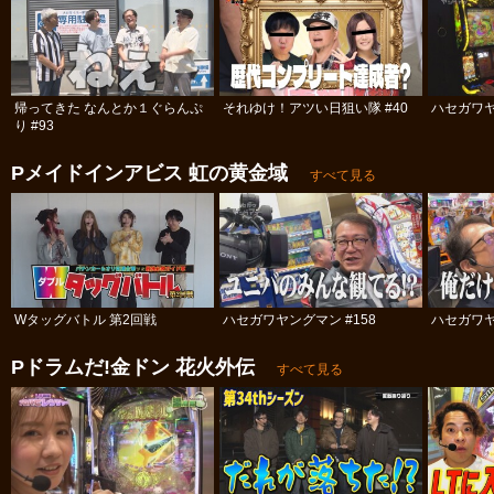
帰ってきた なんとか１ぐらんぷ
それゆけ！アツい日狙い隊 #40
ハセガワヤ
り #93
Pメイドインアビス 虹の黄金域
すべて見る
Wタッグバトル 第2回戦
ハセガワヤングマン #158
ハセガワヤ
Pドラムだ!金ドン 花火外伝
すべて見る