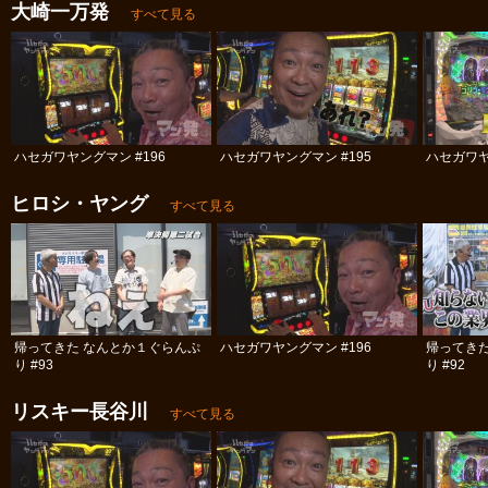
大崎一万発
すべて見る
ハセガワヤングマン #196
ハセガワヤングマン #195
ハセガワヤ
ヒロシ・ヤング
すべて見る
帰ってきた なんとか１ぐらんぷ
ハセガワヤングマン #196
帰ってき
り #93
り #92
リスキー長谷川
すべて見る