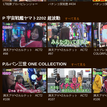
LT戦隊プロバビレンジャー
パチンコ実戦塾 #434
パチンコ実
P 宇宙戦艦ヤマト2202 超波動
すべて見る
満天アゲ×2カルテット ACT2
満天アゲ×2カルテット ACT2
コスプレ
#98
#97
COLORFU
Pルパン三世 ONE COLLECTION
すべて見る
満天アゲ×2カルテット ACT2
満天アゲ×2カルテット ACT2
満天アゲ×
#108
#107
#106