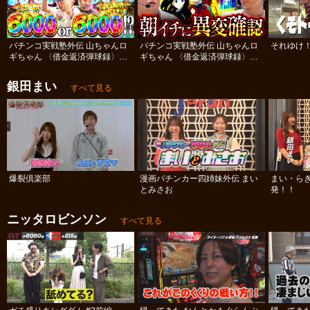
パチンコ実戦塾外伝 山ちゃんロ
パチンコ実戦塾外伝 山ちゃんロ
それゆけ！
ギちゃん 〈借金返済弾球録〉
ギちゃん 〈借金返済弾球録〉
#110
#109
銀田まい
すべて見る
爆裂倶楽部
漫画パチンカー四姉妹外伝 まい
まい・ら
とみさお
発！！
ニッタロビンソン
すべて見る