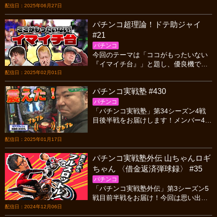
今シーズンは全員残留する事ができる
配信日：2025年06月27日
のか?お楽しみに！
パチンコ超理論！ドテ助ジャイ
#21
パチンコ
今回のテーマは「ココがもったいない
『イマイチ台』」と題し、優良機であ
るのに少し残念なサイドを感じる台を
配信日：2025年02月01日
プレゼン！ドテ助ジャイそれぞれが感
パチンコ実戦塾 #430
じる「もったいない」とは
パチンコ
「パチンコ実戦塾」第34シーズン4戦
目後半戦をお届けします！メンバー4人
がプラス収支を目指し奮闘中。今シー
ズンは全員残留する事ができるのか?お
配信日：2025年01月17日
楽しみに！
パチンコ実戦塾外伝 山ちゃんロギ
ちゃん 〈借金返済弾球録〉 #35
パチンコ
「パチンコ実戦塾外伝」第3シーズン5
戦目前半戦をお届け！今回は思い出の
地、上尾で実戦！開始早々、山ロギに
配信日：2024年12月06日
チャンスが訪れるが果たして！？前半