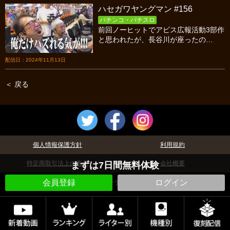
ハセガワヤングマン #156
戦からブチかませっ！
パチンコ・パチスロ
前回ノーヒットでアビス広報活動3部作
と思われたが、長谷川が座ったの
は、、、万発ヤングは新台に座り嵐の
予感が！！お便りは廃業したホールの
配信日：2024年11月13日
貯玉問題！！
＜ 戻る
個人情報保護方針
利用規約
特定商取引法上の表示
会社概要
まずは7日間無料体験
会員登録
ログイン
©パチテレ！