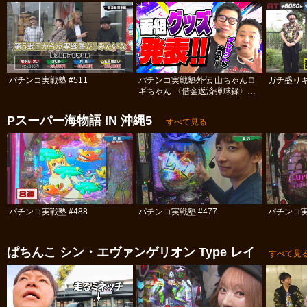
パチンコ実戦塾 #511
パチンコ実戦塾外伝 山ちゃんロ
ガチ盛りキ
ギちゃん 〈借金返済弾球録〉
#113
Pスーパー海物語 IN 沖縄5
すべて見る
パチンコ実戦塾 #488
パチンコ実戦塾 #477
パチンコ実
ぱちんこ シン・エヴァンゲリオン Type レイ
すべて見