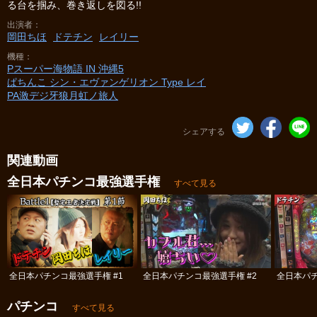
る台を掴み、巻き返しを図る!!
出演者
岡田ちほ
ドテチン
レイリー
機種
Pスーパー海物語 IN 沖縄5
ぱちんこ シン・エヴァンゲリオン Type レイ
PA激デジ牙狼月虹ノ旅人
シェアする
関連動画
全日本パチンコ最強選手権
すべて見る
全日本パチンコ最強選手権 #1
全日本パチンコ最強選手権 #2
全日本パチ
パチンコ
すべて見る