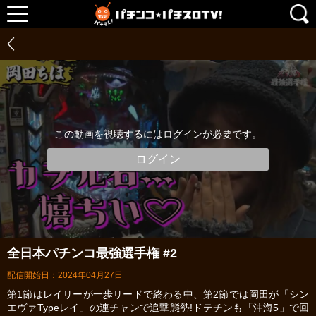
この動画を視聴するにはログインが必要です。
ログイン
全日本パチンコ最強選手権 #2
配信開始日：2024年04月27日
第1節はレイリーが一歩リードで終わる中、第2節では岡田が「シン
エヴァTypeレイ」の連チャンで追撃態勢!ドテチンも「沖海5」で回