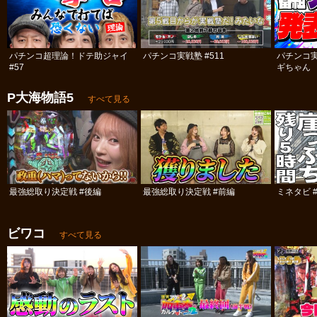
パチンコ超理論！ドテ助ジャイ
パチンコ実戦塾 #511
パチンコ
#57
ギちゃん 
#113
P大海物語5
すべて見る
最強総取り決定戦 #後編
最強総取り決定戦 #前編
ミネタビ #
ビワコ
すべて見る