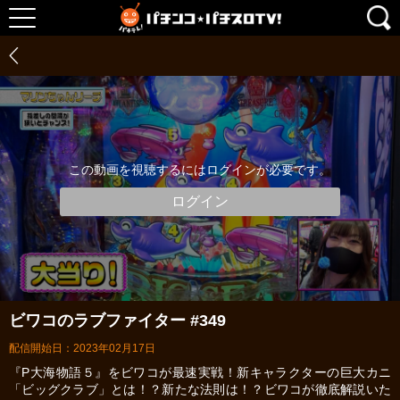
この動画を視聴するにはログインが必要です。
ログイン
ビワコのラブファイター #349
配信開始日：2023年02月17日
『P大海物語５』をビワコが最速実戦！新キャラクターの巨大カニ
「ビッグクラブ」とは！？新たな法則は！？ビワコが徹底解説いた