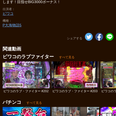
します！目指せBIG3000ボーナス！
出演者
ビワコ
機種
P大海物語5
シェアする
関連動画
ビワコのラブファイター
すべて見る
ビワコのラブ・ファイター #202
ビワコのラブ・ファイター #203
ビワコのラ
パチンコ
すべて見る