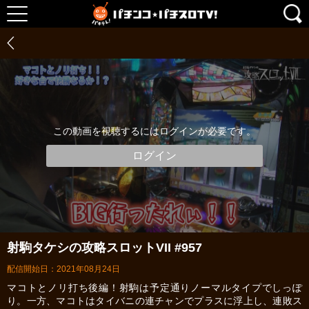
この動画を視聴するにはログインが必要です。
ログイン
射駒タケシの攻略スロットVII #957
配信開始日：2021年08月24日
マコトとノリ打ち後編！射駒は予定通りノーマルタイプでしっぽ
り。一方、マコトはタイバニの連チャンでプラスに浮上し、連敗ス