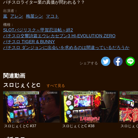
パチスロライター業の真価が問われる？？
出演者
嵐
アレン
梅屋シン
マコト
機種
SLOTバジリスク～甲賀忍法帖～絆2
パチスロ交響詩篇エウレカセブン3 HI‐EVOLUTION ZERO
パチスロ TIGER & BUNNY
パチスロ ダンジョンに出会いを求めるのは間違っているだろうか
シェアする
関連動画
スロじぇくとC
すべて見る
スロじぇくとC #37
スロじぇくとC #38
スロじぇく