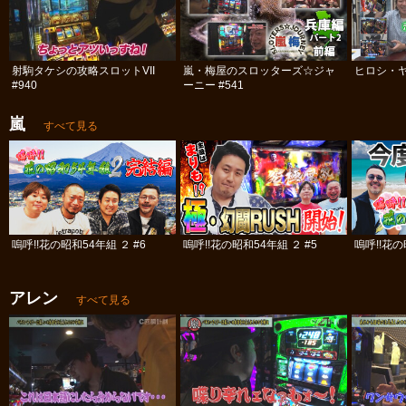
射駒タケシの攻略スロットVII
嵐・梅屋のスロッターズ☆ジャ
ヒロシ・ヤ
#940
ーニー #541
嵐
すべて見る
嗚呼!!花の昭和54年組 ２ #6
嗚呼!!花の昭和54年組 ２ #5
嗚呼!!花の
アレン
すべて見る