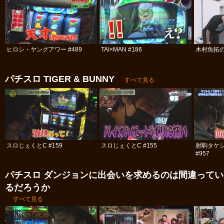
ヒロシ・ヤングアワー #489
TAI×MAN #186
木村魚拓の
パチスロ TIGER & BUNNY
すべて見る
スロじぇくとC #159
スロじぇくとC #155
射駒タケシ
#957
パチスロ ダンジョンに出会いを求めるのは間違ってい
るだろうか
すべて見る