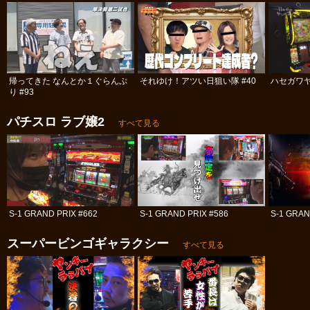
帰ってきた なんとか１ぐらんぷ
それゆけ！アツい日狙い隊 #40
ハセガワヤ
り #93
パチスロ ラブ嬢2
すべて見る
S-1 GRAND PRIX #662
S-1 GRAND PRIX #586
S-1 GRAN
スーパービンゴギャラクシー
すべて見る