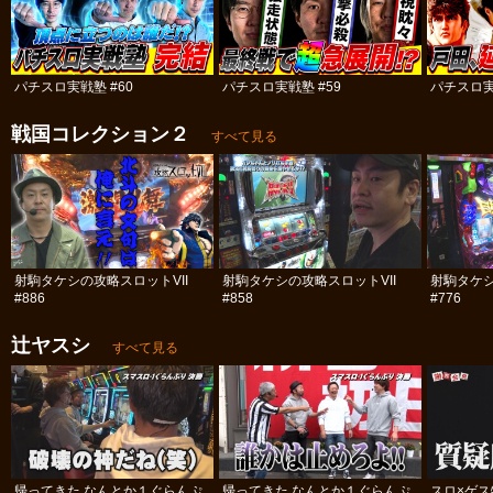
パチスロ実戦塾 #60
パチスロ実戦塾 #59
パチスロ実
戦国コレクション２
すべて見る
射駒タケシの攻略スロットVII
射駒タケシの攻略スロットVII
射駒タケシ
#886
#858
#776
辻ヤスシ
すべて見る
帰ってきた なんとか１ぐらんぷ
帰ってきた なんとか１ぐらんぷ
スロ×ゲ