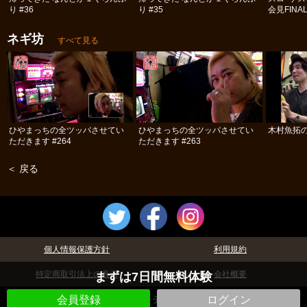
り #36
り #35
会見FINA
ネギ坊
すべて見る
ひやまっちの全ツッパさせてい
ひやまっちの全ツッパさせてい
木村魚拓の
ただきます #264
ただきます #263
＜ 戻る
個人情報保護方針
利用規約
特定商取引法上の表示
会社概要
まずは7日間無料体験
©パチテレ！
会員登録
ログイン