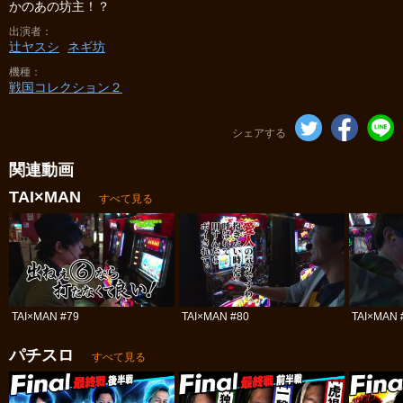
かのあの坊主！？
出演者
辻ヤスシ
ネギ坊
機種
戦国コレクション２
シェアする
関連動画
TAI×MAN
すべて見る
TAI×MAN #79
TAI×MAN #80
TAI×MAN 
パチスロ
すべて見る