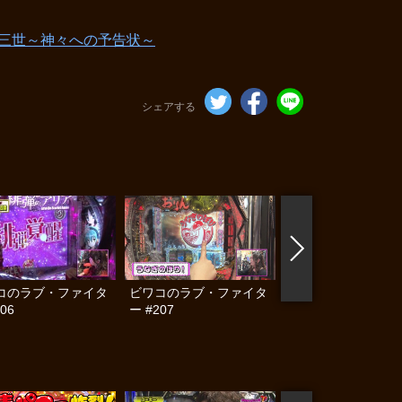
ン三世～神々への予告状～
シェアする
コのラブ・ファイタ
ビワコのラブ・ファイタ
ビワコのラブ・ファ
06
ー #207
ー #208