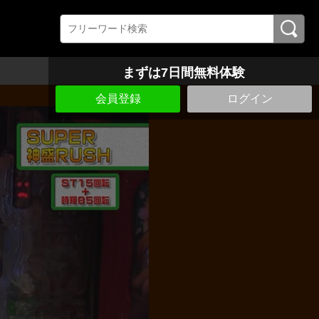
まずは7日間無料体験
会員登録
ログイン