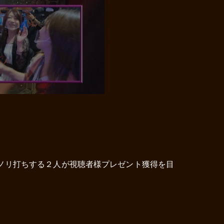
ノリ打ちする２人が視聴者様プレゼント獲得を目