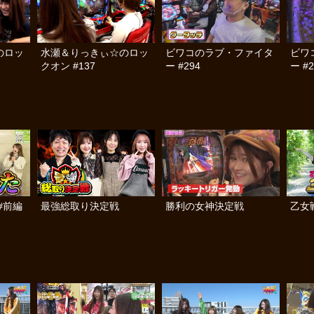
のロッ
水瀬＆りっきぃ☆のロッ
ビワコのラブ・ファイタ
ビワ
クオン #137
ー #294
ー #2
#前編
最強総取り決定戦
勝利の女神決定戦
乙女