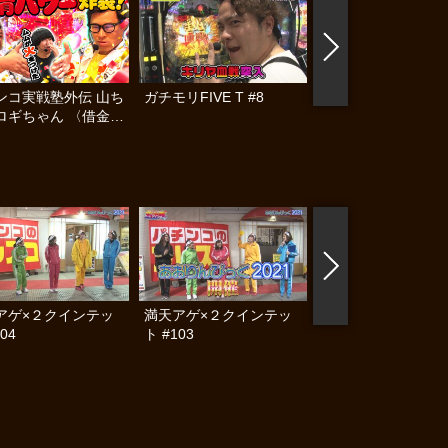
ンコ実戦塾外伝 山ち
ガチモリFIVE T #8
ママパチ #58
ロギちゃん 〈借金返
録〉 #112
アゲ×２クインテッ
満天アゲ×２クインテッ
パチンコ実戦塾 #23
04
ト #103