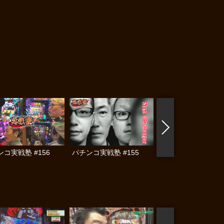
コ実戦塾 #156
パチンコ実戦塾 #155
ビワコのラブ・ファ
ー #280