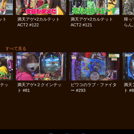
テット
満天アゲ×2カルテット
満天アゲ×2カルテット
帰っ
ACT2 #122
ACT2 #121
らんぷ
すべて見る
ンテッ
満天アゲ×２クインテッ
ビワコのラブ・ファイタ
満天
ト #81
ー #293
ト #8