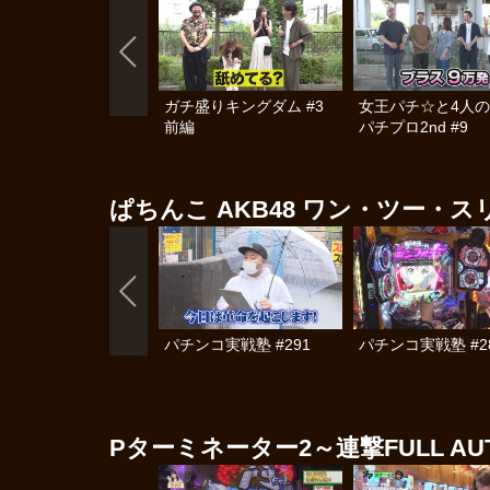
ガチ盛りキングダム #3
女王パチ☆と4人
前編
パチプロ2nd #9
ぱちんこ AKB48 ワン・ツー・ス
パチンコ実戦塾 #291
パチンコ実戦塾 #2
Pターミネーター2～連撃FULL AUT