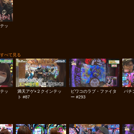
ンテッ
すべて見る
ンテッ
満天アゲ×２クインテッ
ビワコのラブ・ファイタ
パチン
ト #87
ー #293