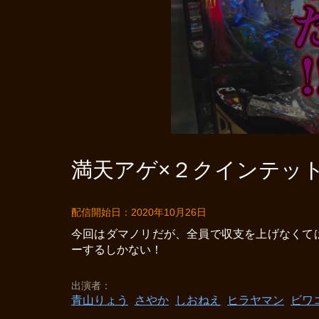
満天アゲ×２クインテット 
配信開始日：2020年10月26日
今回はダマノリだが、全員で収支を上げなくて
ーするしかない！
出演者
青山りょう
さやか
しおねえ
ヒラヤマン
ビワ