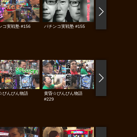
コ実戦塾 #156
パチンコ実戦塾 #155
ビワコのラブ・ファ
ー #280
☆びんびん物語
黄昏☆びんびん物語
PPSLタッグリーグ #
#229