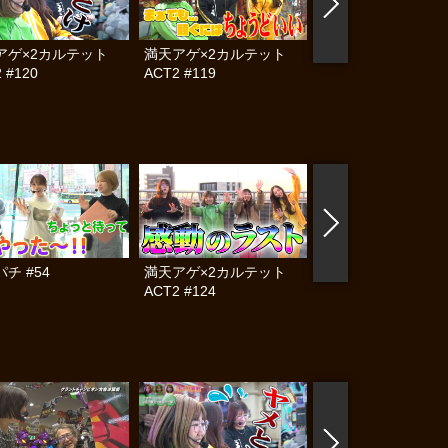
アゲ×2カルテット
満天アゲ×2カルテット
満天アゲ×2カル
 #120
ACT2 #119
ACT2 #118
チ #54
満天アゲ×2カルテット
ママパチ #53
ACT2 #124