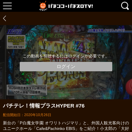
この動画を視聴するにはログインが必要です。
ログイン
パチテレ！情報プラスHYPER #76
配信開始日：2020年10月26日
新台の「P白魔女学園 オワリトハジマリ」と、外国人観光客向けの
ユニークホール「Cafe&Pachinko EBIS」をご紹介！小太郎の「大好