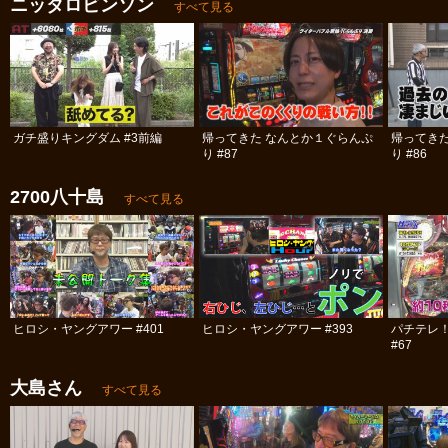
ニッタロビンソン
すべて見る
ガチ盛りキングダム #3前編
帰ってきた なんとか１ぐらんぷ
帰ってき
り #87
り #86
2700八十島
すべて見る
ヒロシ・ヤングアワー #401
ヒロシ・ヤングアワー #393
パチテレ！
#67
大島さん
すべて見る