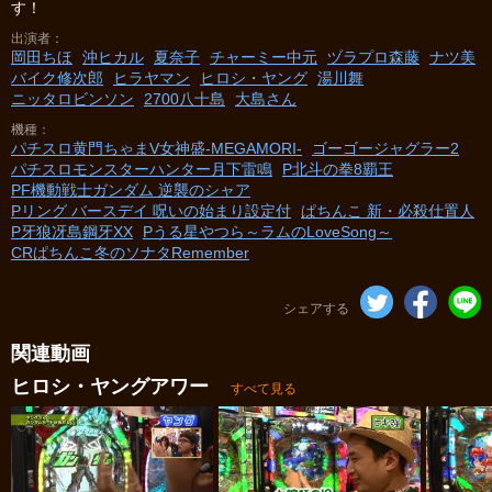
す！
出演者
岡田ちほ
沖ヒカル
夏奈子
チャーミー中元
ヅラプロ森藤
ナツ美
バイク修次郎
ヒラヤマン
ヒロシ・ヤング
湯川舞
ニッタロビンソン
2700八十島
大島さん
機種
パチスロ黄門ちゃまV女神盛‐MEGAMORI‐
ゴーゴージャグラー2
パチスロモンスターハンター月下雷鳴
P北斗の拳8覇王
PF機動戦士ガンダム 逆襲のシャア
Pリング バースデイ 呪いの始まり設定付
ぱちんこ 新・必殺仕置人
P牙狼冴島鋼牙XX
Pうる星やつら～ラムのLoveSong～
CRぱちんこ冬のソナタRemember
シェアする
関連動画
ヒロシ・ヤングアワー
すべて見る