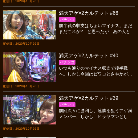
ジと美しい街並みをご紹介！お楽しみ
配信日：2020年10月26日
に。
満天アゲ×2カルテット #66
パチンコ
前半戦の収支はちょいマイナス。まだ
まだこれか?！と思ったが、あの人とあ
の人があんな事に…。そしてあの人と
あの人があんな事に！！！って言う展
配信日：2020年10月26日
開のアゲ満です。
満天アゲ×2カルテット #40
パチンコ
いつも通りのマイナス収支で後半戦
へ。しかし今回はビワコとさやかが頑
張っちゃう！予想だにしない展開に歓
喜の声が！！花満とカイジ沼3のポテン
配信日：2020年10月26日
シャルが発揮される！
満天アゲ×2カルテット #39
パチンコ
前回久々に勝利し、連勝を狙うアゲ満
メンバー。しかし…ヒラヤマンとしお
ねえが朝から迷走し、打ち散らかして
しまう…。こう言う時に頑張るのがビ
配信日：2020年10月26日
ワコとさやかだが？