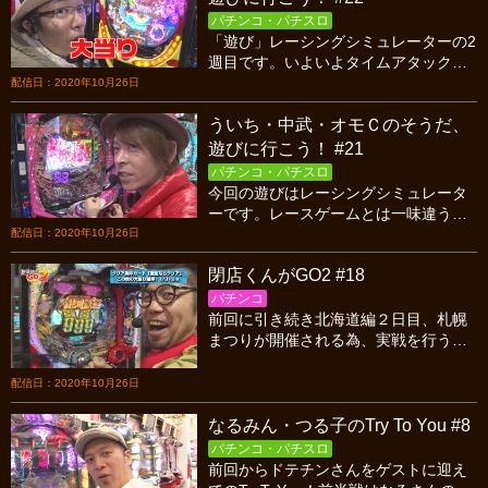
パチンコ・パチスロ
「遊び」レーシングシミュレーターの2
週目です。いよいよタイムアタックで
勝負。誰がポールポジションを取るの
配信日：2020年10月26日
か！？遊び代をかけた実戦と合わせ
ういち・中武・オモＣのそうだ、
て、お見逃しなく！
遊びに行こう！ #21
パチンコ・パチスロ
今回の遊びはレーシングシミュレータ
ーです。レースゲームとは一味違う、
プロドライバーも使う本格的なやつで
配信日：2020年10月26日
す。レーサーの素質があるのは誰でし
閉店くんがGO2 #18
ょうね？お見逃しなく！
パチンコ
前回に引き続き北海道編２日目、札幌
まつりが開催される為、実戦を行うお
店は深夜1時まで延長営業！これはクリ
ア機種数を大量に稼ぐチャンス！だが
配信日：2020年10月26日
目標は今夜も夜遊び？！
なるみん・つる子のTry To You #8
パチンコ・パチスロ
前回からドテチンさんをゲストに迎え