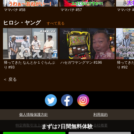
ママパチ #58
ママパチ #57
ママパチ #
ヒロシ・ヤング
すべて見る
帰ってきた なんとか１ぐらんぷ
ハセガワヤングマン #196
帰ってき
り #93
り #92
＜ 戻る
個人情報保護方針
利用規約
特定商取引法上の表示
会社概要
まずは7日間無料体験