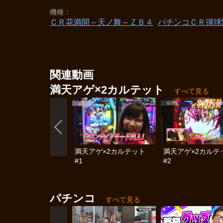
機種
ＣＲ花満開～天ノ舞～ＺＢ４
パチンコＣＲ弾球
関連動画
満天アゲ×2カルテット
すべて見る
満天アゲ×2カルテット
満天アゲ×2カルテ
#1
#2
パチンコ
すべて見る