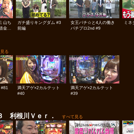
 山ち
ガチ盛りキングダム #3
女王パチ☆と4人の働き
ミネタ
借金返
前編
パチプロ2nd #9
て見る
#81
満天アゲ×2カルテット
満天アゲ×2カルテット
#40
#39
３ 利根川Ｖｅｒ．
すべて見る