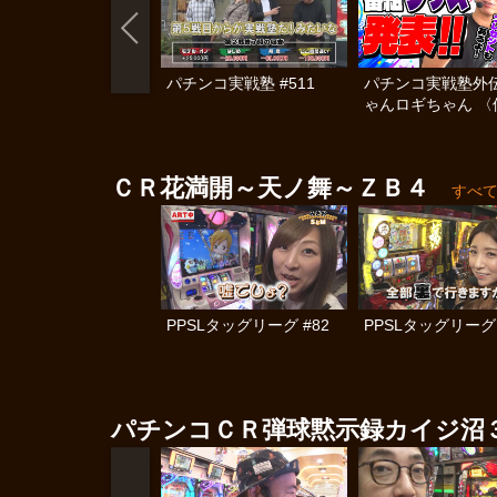
パチンコ実戦塾 #511
パチンコ実戦塾外伝
ゃんロギちゃん 〈
済弾球録〉 #113
ＣＲ花満開～天ノ舞～ＺＢ４
すべ
PPSLタッグリーグ #82
PPSLタッグリーグ 
パチンコＣＲ弾球黙示録カイジ沼