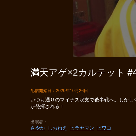
満天アゲ×2カルテット #4
配信開始日：2020年10月26日
いつも通りのマイナス収支で後半戦へ。しかし
が発揮される！
出演者
さやか
しおねえ
ヒラヤマン
ビワコ