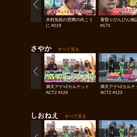
木村魚拓の窓際の向こう
黄昏☆びんびん物
に #219
#173
さやか
すべて見る
満天アゲ×2カルテット
満天アゲ×2カル
ACT2 #124
ACT2 #123
しおねえ
すべて見る