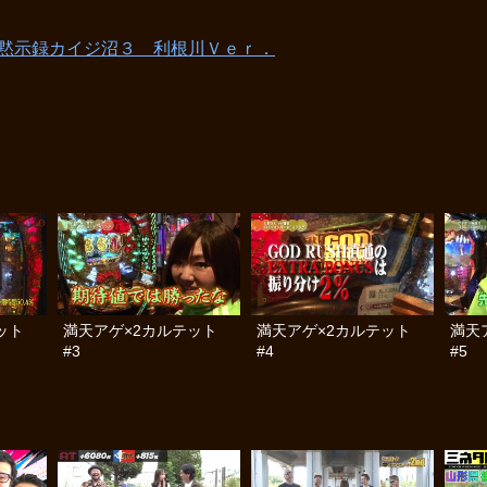
黙示録カイジ沼３ 利根川Ｖｅｒ．
ット
満天アゲ×2カルテット
満天アゲ×2カルテット
満天
#3
#4
#5