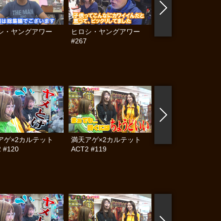
シ・ヤングアワー
ヒロシ・ヤングアワー
ういちヒカルのぱち
#267
天国と地獄 #120
アゲ×2カルテット
満天アゲ×2カルテット
帰ってきた なんと
 #120
ACT2 #119
らんぷり #83