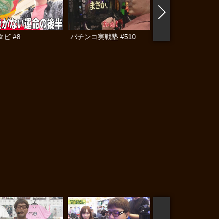
ビ #8
パチンコ実戦塾 #510
パチンコ実戦塾外伝
ゃんロギちゃん 〈
済弾球録〉 #112