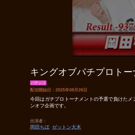
キングオブパチプロトーナ
パチンコ
配信開始日：2025年08月26日
今回はガチプロトーナメントの予選で負けたメ
ンオフ企画です。
出演者
岡田ちほ
ゼットン大木