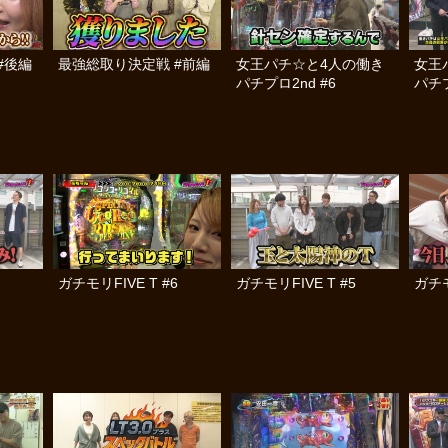
#後編
最強総取り決定戦 #前編
女王パチ☆と4人の働き
女王
パチプロ2nd #6
パチプ
ガチモリFIVE T #6
ガチモリFIVE T #5
ガチモ