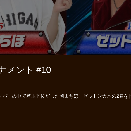
メント #10
ンバーの中で差玉下位だった岡田ちほ・ゼットン大木の2名を