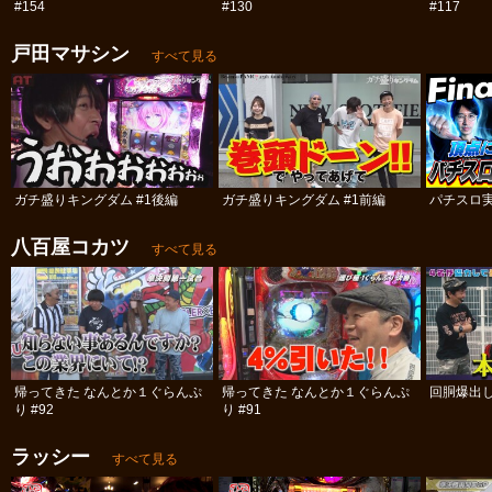
#154
#130
#117
戸田マサシン
すべて見る
ガチ盛りキングダム #1後編
ガチ盛りキングダム #1前編
パチスロ実
八百屋コカツ
すべて見る
帰ってきた なんとか１ぐらんぷ
帰ってきた なんとか１ぐらんぷ
回胴爆出
り #92
り #91
ラッシー
すべて見る