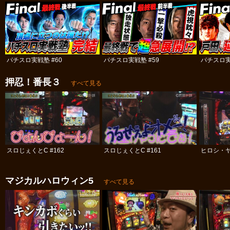
パチスロ実戦塾 #60
パチスロ実戦塾 #59
パチスロ実
押忍！番長３
すべて見る
スロじぇくとC #162
スロじぇくとC #161
ヒロシ・ヤ
マジカルハロウィン5
すべて見る