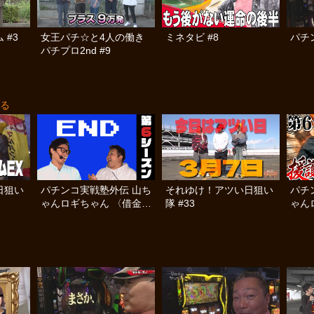
 #3
女王パチ☆と4人の働き
ミネタビ #8
パチン
パチプロ2nd #9
る
日狙い
パチンコ実戦塾外伝 山ち
それゆけ！アツい日狙い
パチ
ゃんロギちゃん 〈借金返
隊 #33
ゃん
済弾球録〉 #98
済弾球