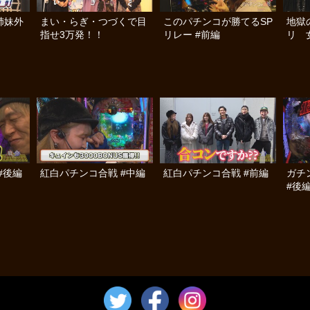
姉妹外
まい・らぎ・つづくで目
このパチンコが勝てるSP
地獄
指せ3万発！！
リレー #前編
リ 
#後編
紅白パチンコ合戦 #中編
紅白パチンコ合戦 #前編
ガチ
#後