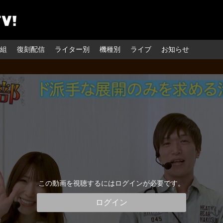
組
復刻配信
ライター別
機種別
ライブ
お知らせ
この動画を視聴するにはログインが必要です。
ログイン