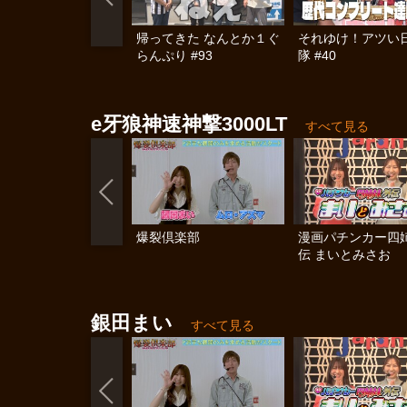
帰ってきた なんとか１ぐ
それゆけ！アツい
らんぷり #93
隊 #40
e牙狼神速神撃3000LT
すべて見る
爆裂倶楽部
漫画パチンカー四
伝 まいとみさお
銀田まい
すべて見る