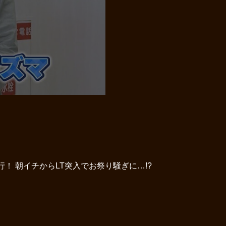
！ 朝イチからLT突入でお祭り騒ぎに…!?