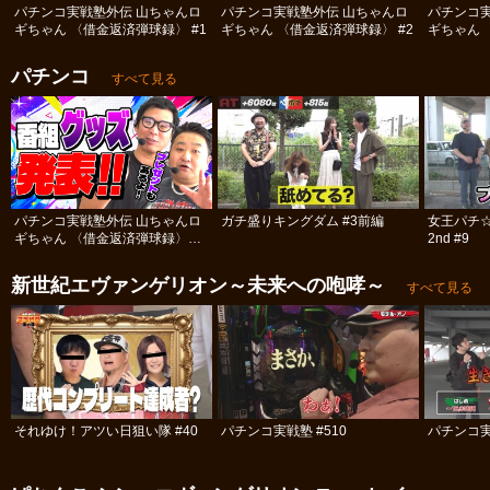
パチンコ実戦塾外伝 山ちゃんロ
パチンコ実戦塾外伝 山ちゃんロ
パチンコ
ギちゃん 〈借金返済弾球録〉 #1
ギちゃん 〈借金返済弾球録〉 #2
ギちゃん 
パチンコ
すべて見る
パチンコ実戦塾外伝 山ちゃんロ
ガチ盛りキングダム #3前編
女王パチ
ギちゃん 〈借金返済弾球録〉
2nd #9
#113
新世紀エヴァンゲリオン～未来への咆哮～
すべて見る
それゆけ！アツい日狙い隊 #40
パチンコ実戦塾 #510
パチンコ実